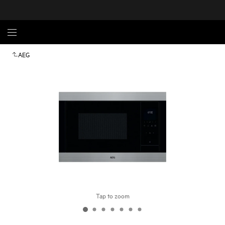
AEG
Tap to zoom