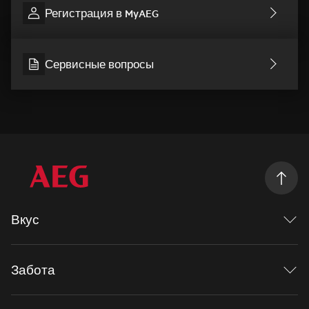
Регистрация в MyAEG
Сервисные вопросы
Вкус
Исследуя вкус
Mastery range
Забота
Рецепты
Духовые шкафы
Заботиться больше
Индукционные панели