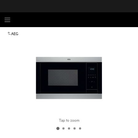
AEG
Tap to zoom