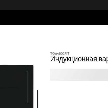
TO64IC0FIT
Индукционная ва