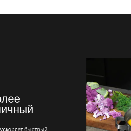
олее
мичный
 ускоряет быстрый