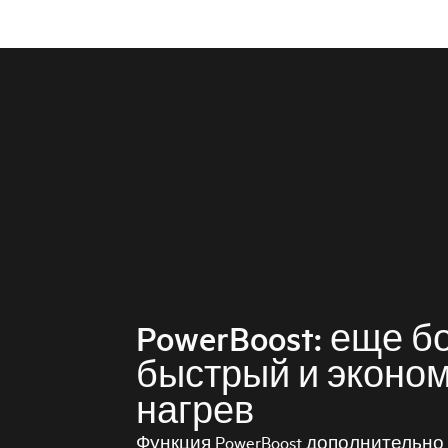
PowerBoost: еще б
быстрый и эконо
нагрев
Функция PowerBoost дополнительно