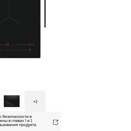
+
2
о безопасности в
ны в главах 1 и 2
льзования продукта