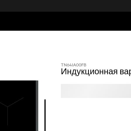
TN64IA00FB
Индукционная ва