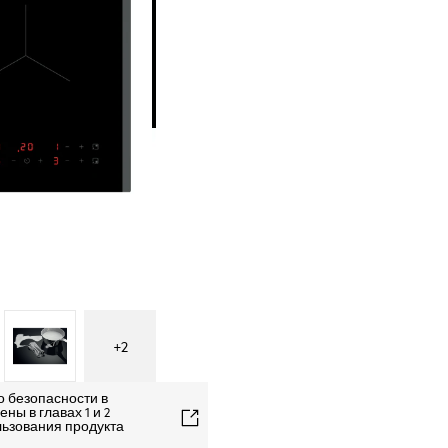
+
2
о безопасности в
ны в главах 1 и 2
льзования продукта