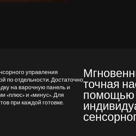
Мгновенн
нсорного управления
ой по отдельности. Достаточно
точная на
дку на варочную панель и
помощью
и «плюс» и «минус». Для
ов при каждой готовке.
индивиду
сенсорно