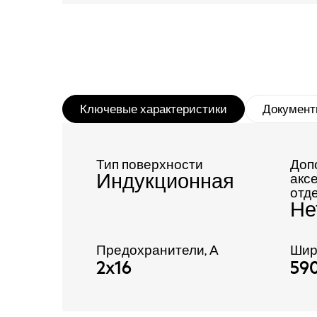
Ключевые характеристики
Документ
Тип поверхности
Доп
Индукционная
акс
отд
Не
Предохранители, А
Шир
2x16
59