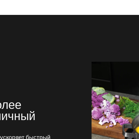
олее
мичный
 ускоряет быстрый