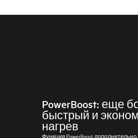
PowerBoost: еще б
быстрый и эконо
нагрев
Функция PowerBoost дополнительно