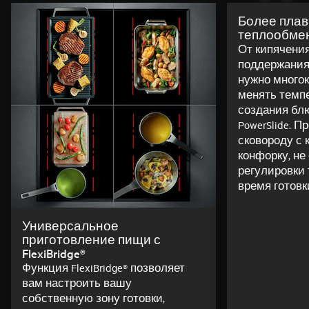
Более пла
теплообмен 
От кипячения
поддержания 
нужно много
менять темп
создания бл
PowerSlide. П
сковороду с 
конфорку, не
регулировки
время готовк
Универсальное
приготовление пищи с
FlexiBridge®
Функция FlexiBridge® позволяет
вам настроить вашу
собственную зону готовки,