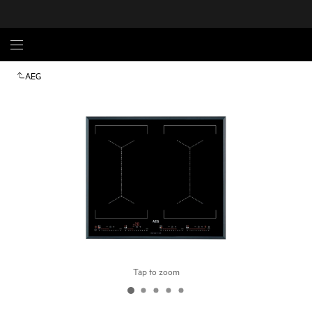
AEG
Tap to zoom