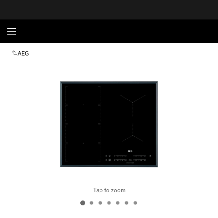
AEG
Tap to zoom