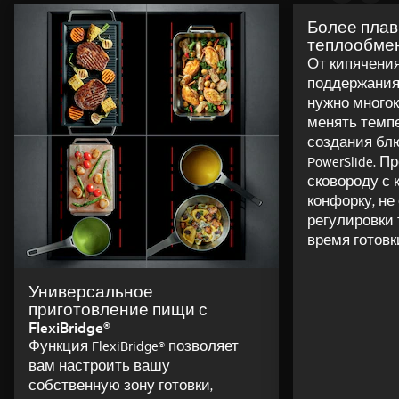
Более пла
теплообмен 
От кипячения
поддержания 
нужно много
менять темп
создания бл
PowerSlide. П
сковороду с 
конфорку, не
регулировки
время готовк
Универсальное
приготовление пищи с
FlexiBridge®
Функция FlexiBridge® позволяет
вам настроить вашу
собственную зону готовки,