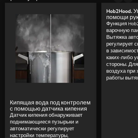
Hob2Hood. 
помощи ру
Функция Hob
варочную пан
Вытяжка авт
регулирует с
в зависимост
каких-либо 
стороны. Дл
воздуха при 
работы вытяж
Кипящая вода под контролем
с помощью датчика кипения
Датчик кипения обнаруживает
поднимающиеся пузырьки и
автоматически регулирует
настройки температуры,