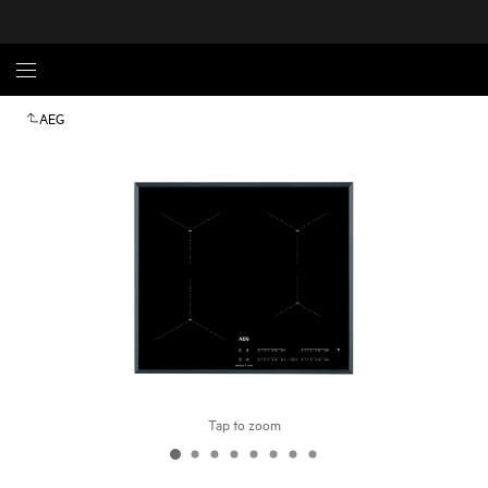
AEG
Tap to zoom