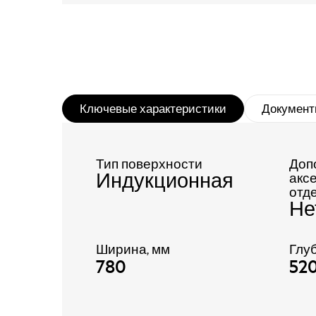
Ключевые характеристики
Документ
Тип поверхности
Доп
Индукционная
акс
отд
Не
Ширина, мм
Глуб
780
52