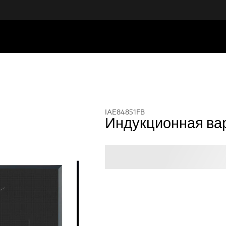
IAE84851FB
Индукционная ва