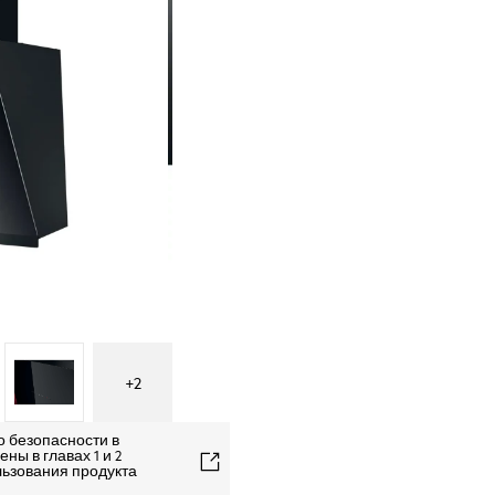
+
2
о безопасности в
ны в главах 1 и 2
льзования продукта