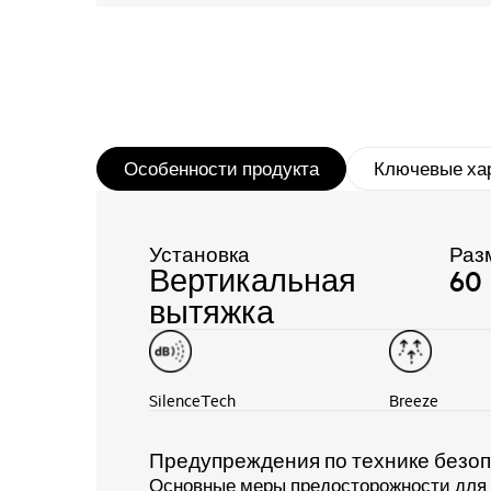
Особенности продукта
Ключевые ха
Установка
Раз
Вертикальная
60
вытяжка
SilenceTech
Breeze
Предупреждения по технике безо
Основные меры предосторожности для о