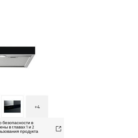
+
4
о безопасности в
ны в главах 1 и 2
льзования продукта