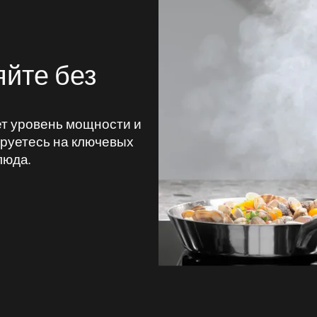
яйте без
ет уровень мощности и
ируетесь на ключевых
люда.