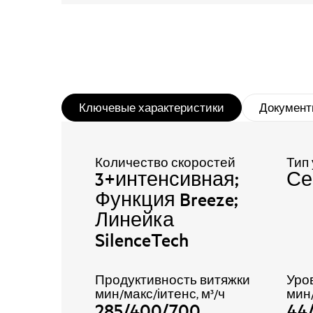
Ключевые характеристики
Документ
Количество скоростей
Тип
3+интенсивная;
Се
Функция Breeze;
Линейка
SilenceTech
Продуктивность витяжки
Уро
мин/макс/іитенс, м³/ч
мин
285/400/700
44