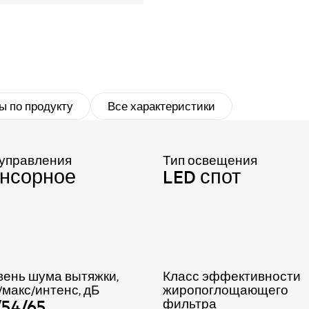
ы по продукту
Все характеристики
 управления
Тип освещения
нсорное
LED спот
вень шума вытяжки,
Класс эффективности
/макс/интенс, дБ
жиропоглощающего
/54/65
фильтра