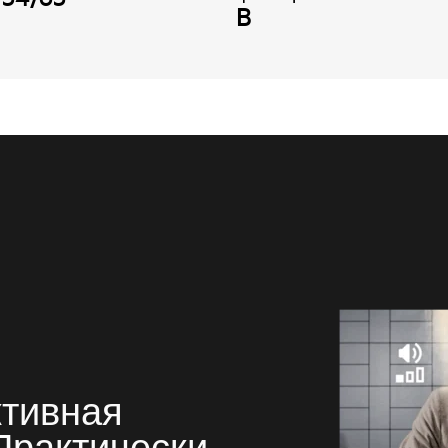
B
ктивная