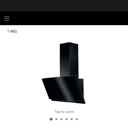
AEG
Tap to zoom