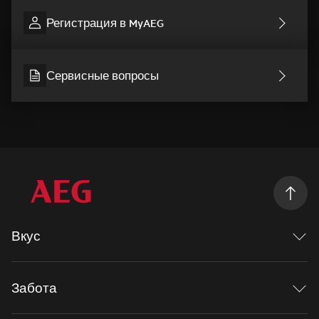
Регистрация в MyAEG
Сервисные вопросы
Вкус
Исследуя вкус
Mastery range
Забота
Рецепты
Духовые шкафы