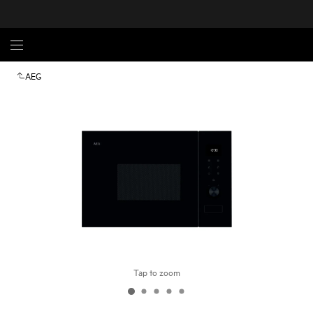
AEG
Tap to zoom