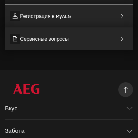
Регистрация в MyAEG
Сервисные вопросы
Вкус
Исследуя вкус
Mastery range
Забота
Рецепты