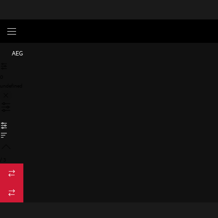
AEG
0
undefined
/
3