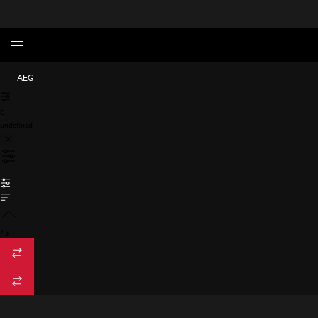
AEG
0
undefined
/
3