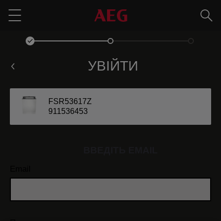
Пош
Menu
УВІЙТИ
FSR53617Z
911536453
ВВЕДІТЬ EMAIL
Email