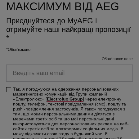
МАКСИМУМ ВІД AEG
Приєднуйтеся до MyAEG і
отримуйте наші найкращі пропозиції
*
*Обов'язково
Обов'язкове поле
Введіть ваш email
Так, я погоджуюся на одержання персоналізованих
маркетингових комунікацій від Групи компаній
«Електролюкс» [
Electrolux Group
] через електронну
пошту, телефон, текстові повідомлення (смс), пошту та
push -повідомлення застосунків. Я також погоджуюся з
тим, що моїми персональними даними діляться з
мережами третіх осіб та що мої персональні дані
використовуються для персоналізованих реклам на веб-
сайтах третіх осіб та платформах соціальних медіа. Я
можу відкликати свою згоду в будь-який час. Я
підтверджую, що мені 18 років або я є старшим за 18