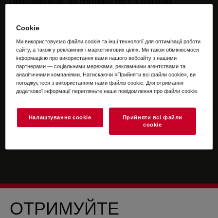
Продовжуючи, ви погоджуєтеся з нашими
положеннями та умовами
.
Cookie
Щоб отримати інформацію про те, як ми
Ми використовуємо файли cookie та інші технології для оптимізації роботи
обробляємо ваші персональні дані, перегляньте
сайту, а також у рекламних і маркетингових цілях. Ми також обмінюємося
нашу сторінку про
захист даних
.
інформацією про використання вами нашого вебсайту з нашими
партнерами — соціальними мережами, рекламними агентствами та
аналітичними компаніями. Натискаючи «Прийняти всі файли сookie», ви
погоджуєтеся з використанням нами файлів cookie. Для отримання
додаткової інформації перегляньте наше повідомлення про файли сookie.
Налаштування cookie
Прийняти всі файли
сookie
ОТРИМУЙТЕ