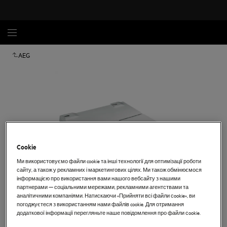
AEG
Cookie
Ми використовуємо файли cookie та інші технології для оптимізації роботи
сайту, а також у рекламних і маркетингових цілях. Ми також обмінюємося
інформацією про використання вами нашого вебсайту з нашими
партнерами — соціальними мережами, рекламними агентствами та
аналітичними компаніями. Натискаючи «Прийняти всі файли сookie», ви
Торкніться, щоб збільшити
погоджуєтеся з використанням нами файлів cookie. Для отримання
додаткової інформації перегляньте наше повідомлення про файли сookie.