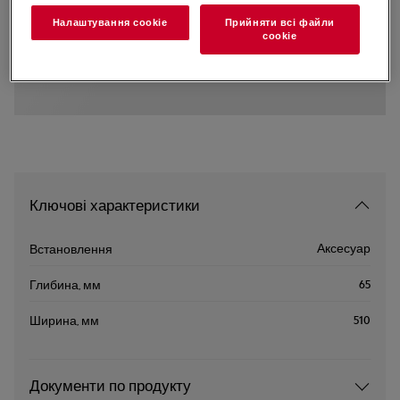
STA8GW
Налаштування cookie
Прийняти всі файли
Монтажний комплект
сookie
Ключові характеристики
Аксесуар
Встановлення
65
Глибина, мм
510
Ширина, мм
Документи по продукту