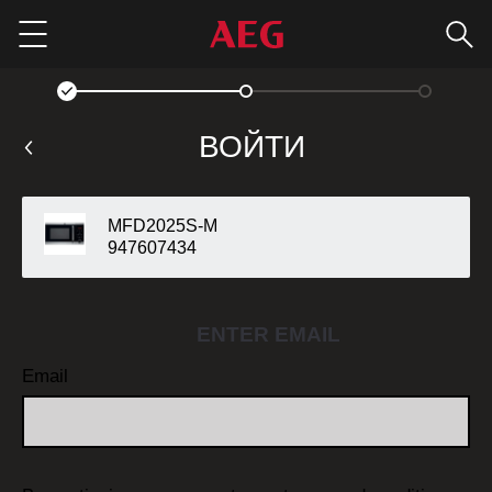
Пои
Menu
ВОЙТИ
MFD2025S-M
947607434
ENTER EMAIL
Email