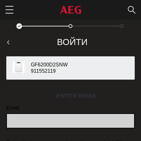
Пои
Menu
ВОЙТИ
GF6200D2SNW
911552119
ENTER EMAIL
Email