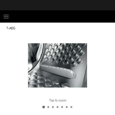
AEG
Tap to zoom