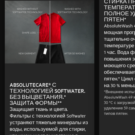
СТИРКА П
ТЕМПЕРАТУ
ПОЛНОЕ У
ПЯТЕН*
AbsoluteWash
мощная прог
тщательно о
температуре 
1 час. Вода 
повышения 
моющего сре
обеспечивае
пятен.* Цикл
ABSOLUTECARE® С
на 30 % мень
ТЕХНОЛОГИЕЙ SOFTWATER.
*Внешнее испы
БЕЗ ВЫЦВЕТАНИЯ.*
AbsoluteWash 49
ЗАЩИТА ФОРМЫ**
30 °C с загрузко
удаление 59 с
Защищает ткань и цвета.
типов пятен.
Фильтры с технологией Softwater
устраняют тяжелые минералы из
воды, используемой для стирки,