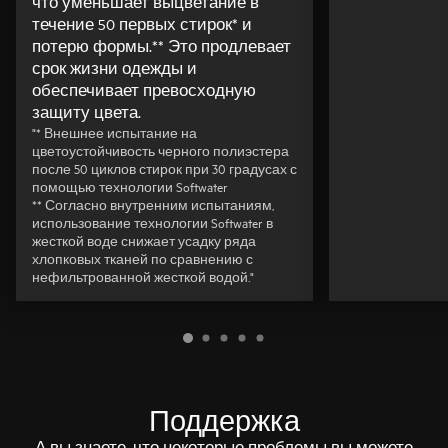
что уменьшает выцветание в
течение 50 первых стирок* и
потерю формы.** Это продлевает
срок жизни одежды и
обеспечивает превосходную
защиту цвета.
"* Внешнее испытание на
цветоустойчивость черного полиэстера
после 50 циклов стирок при 30 градусах с
помощью технологии Softwater
** Согласно внутренним испытаниям,
использование технологии Softwater в
жесткой воде снижает усадку ряда
хлопковых тканей по сравнению с
нефильтрованной жесткой водой."
Поддержка
А вы знаете, что некоторые проблемы вы можете