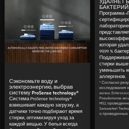
УДАЛЯЕТ БО
БАКТЕРИЙ
Программа «Г
сертифицир
лабораторией 
представляе
высокоэффек
которая удал
99,99 % бакте
Поддерживая
стирки выше 
уменьшить к
аллергенов.
Сэкономьте воду и
* Согласно рез
электроэнергию, выбрав
исследования на
систему ProSense technology®
aureus, Enterococc
Pseudomonas aer
Система ProSense technology®
MS2, проведенн
взвешивает каждую загрузку, а
Swissestest Testma
датчики точно подбирают время
о проведенных 
стирки, оптимизируя уход за
каждой вещью. У белья всегда