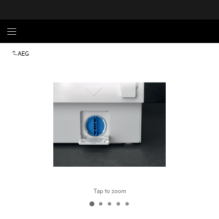
AEG
Tap to zoom