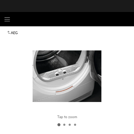
AEG
Tap to zoom